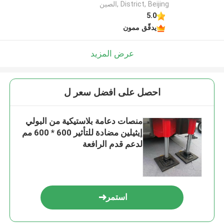
District, Beijing ,الصين
5.0
يدقّق ممون
عرض المزيد
احصل على افضل سعر ل
منصات دعامة بلاستيكية من البولي
إيثيلين مضادة للتأثير 600 * 600 مم
لدعم قدم الرافعة
استمر