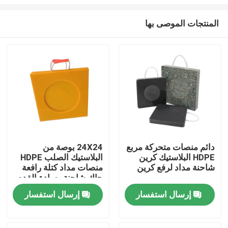
المنتجات الموصى بها
دائم منصات متحركة مربع
24X24 بوصة من
HDPE البلاستيك كرين
البلاستيك الصلب HDPE
بيت
شاحنة مداد لرفع كرين
منصات مداد كتلة رافعة
جاك شاحنة وسادة القدم
منتجات
إرسال استفسار
إرسال استفسار
معلومات عنا