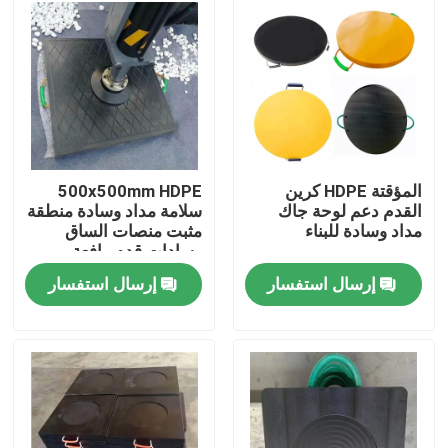
جولة في المعمل
رقابة جودة
اتصل بنا
المؤقتة HDPE كرين
500x500mm HDPE
القدم دعم لوحة جاك
سلامة مداد وسادة منطقة
مداد وسادة للبناء
مثبت منصات الساق
أخبار
وسادات قدم رافعة
إرسال استفسار
إرسال استفسار
صفائح بلاستيك البولي ايثيلين
بطانة UHMWPE
حصائر حماية الأرض