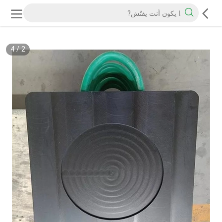
4
/
2