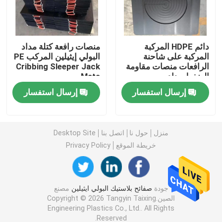
وسادات دعامة بلاستيكية
دائم HDPE المركبة
منصات رافعة كتلة مداد
المركبة على شاحنة
البولي إيثيلين المركب PE
بكرات نقل بلاستيكية
الرافعات منصات مقاومة
Cribbing Sleeper Jack
الضغط مداد
Mats
وسادة الحاجز البحري
إرسال استفسار
إرسال استفسار
مجلس البورون البولي ايثيلين
منزل
حول نا
اتصل بنا
Desktop Site
خريطة الموقع
Privacy Policy
ورقة من البلاستيك HDPE
ورقة بلاستيكية UHMWPE
جودة
صفائح بلاستيك البولي ايثيلين
مصنع
الصين.Copyright © 2026 Tangyin Taixing
Engineering Plastics Co., Ltd.. All Rights
قطع بلاستيكية آلية
Reserved.