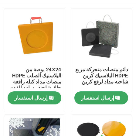
دائم منصات متحركة مربع
24X24 بوصة من
HDPE البلاستيك كرين
البلاستيك الصلب HDPE
شاحنة مداد لرفع كرين
منصات مداد كتلة رافعة
جاك شاحنة وسادة القدم
بيت
إرسال استفسار
إرسال استفسار
منتجات
معلومات عنا