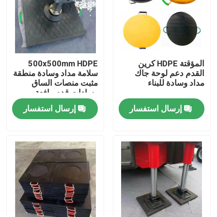
جولة في المعمل
رقابة جودة
المؤقتة HDPE كرين
500x500mm HDPE
القدم دعم لوحة جاك
سلامة مداد وسادة منطقة
مداد وسادة للبناء
مثبت منصات الساق
اتصل بنا
وسادات قدم رافعة
إرسال استفسار
إرسال استفسار
أخبار
صفائح بلاستيك البولي ايثيلين
بطانة UHMWPE
حصائر حماية الأرض