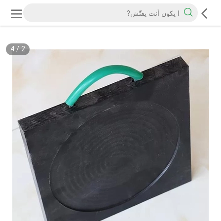
4
/
2