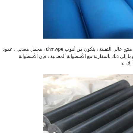
أسطوانة ناقل الحزام البلاستيكي من البولي إيثيلين هي منتج عالي التقنية ، يتكون من أنبوب uhmwpe ، محمل معدني ، عمود
إلى ذلك.بالمقارنة مع الأسطوانة المعدنية ، فإن الأسطوانة