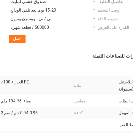
تفاصيل التغليف:
صندوق خشبي للبليت
وقت التسليم:
15-20 يوما بعد تلقي الودائع
شروط الدفع:
تي / تي ، ويسترن يونيون
القدرة على العرض:
500000 / قطعة شهريا
اتصل
طوانة العاطلة UHMWPE البلاستيك
PE العذراء 100٪
مادة:
لأسطوانة
ب الطلب
مقاس::
ضياء: 76-194 ملم
 المهمل
كثافة:
0.94-0.96 جم / سم 3
 العفن