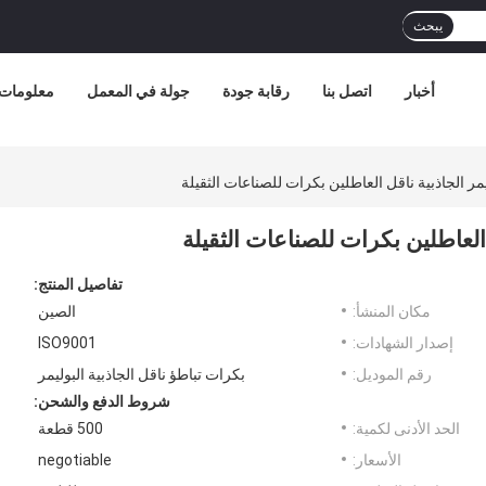
يبحث
أخبار
اتصل بنا
رقابة جودة
جولة في المعمل
معلومات 
تفاصيل المنتج:
مكان المنشأ:
الصين
إصدار الشهادات:
ISO9001
رقم الموديل:
بكرات تباطؤ ناقل الجاذبية البوليمر
شروط الدفع والشحن:
الحد الأدنى لكمية:
500 قطعة
الأسعار:
negotiable