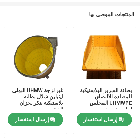
المنتجات الموصى بها
بطانة السرير البلاستيكية
غير لزجة UHMW البولي
المضادة للالتصاق
ايثيلين شلال بطانة
بيت
UHMWPE المجلس
بلاستيكية بنكر لخزان
لقلب جرار نصف
الفحم
مقطورة
منتجات
إرسال استفسار
إرسال استفسار
معلومات عنا