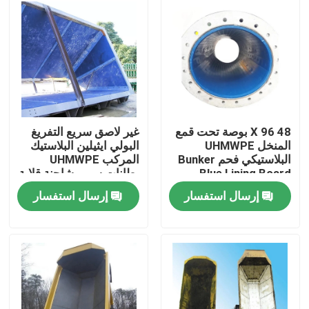
جولة في المعمل
رقابة جودة
اتصل بنا
48 X 96 بوصة تحت قمع
غير لاصق سريع التفريغ
المنخل UHMWPE
البولي ايثيلين البلاستيك
البلاستيكي فحم Bunker
المركب UHMWPE
أخبار
Blue Lining Board
بطانات سرير شاحنة قلابة
إرسال استفسار
إرسال استفسار
صفائح بلاستيك البولي ايثيلين
بطانة UHMWPE
حصائر حماية الأرض