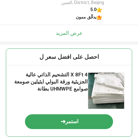
District, Beijing ,الصين
5.0
يدقّق ممون
عرض المزيد
احصل على افضل سعر ل
4 X 8Ft التشحيم الذاتي عالية
الجزيئية ورقة البولي ايثيلين صومعة
صوامع UHMWPE بطانة
استمر