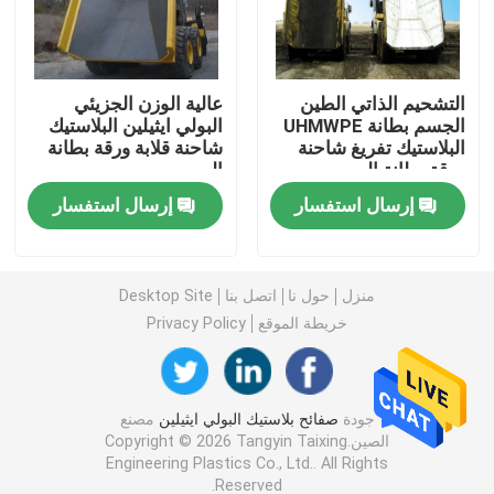
وسادات دعامة بلاستيكية
التشحيم الذاتي الطين
عالية الوزن الجزيئي
الجسم بطانة UHMWPE
البولي ايثيلين البلاستيك
بكرات نقل بلاستيكية
البلاستيك تفريغ شاحنة
شاحنة قلابة ورقة بطانة
ورقة بطانة السرير
السرير
وسادة الحاجز البحري
إرسال استفسار
إرسال استفسار
مجلس البورون البولي ايثيلين
منزل
حول نا
اتصل بنا
Desktop Site
خريطة الموقع
Privacy Policy
ورقة من البلاستيك HDPE
ورقة بلاستيكية UHMWPE
جودة
صفائح بلاستيك البولي ايثيلين
مصنع
الصين.Copyright © 2026 Tangyin Taixing
Engineering Plastics Co., Ltd.. All Rights
قطع بلاستيكية آلية
Reserved.