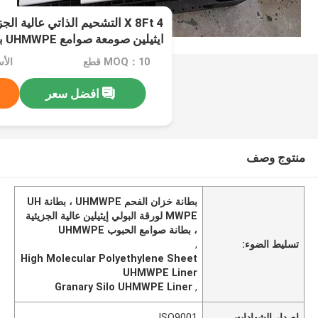
4 X 8Ft التشحيم الذاتي عالية ا
ايثيلين صومعة صوامع UHMWPE بطانة
MOQ：10 قطع
الأسعا
افضل سعر
منتوج وصف
بطانة خزان الفحم UHMWPE ، بطانة UH
MWPE لورقة البولي إيثيلين عالية الجزيئية
، بطانة صوامع الحبوب UHMWPE
تسليط الضوء:
,
High Molecular Polyethylene Sheet
UHMWPE Liner
Granary Silo UHMWPE Liner
,
إصدار الشهادات
ISO9001