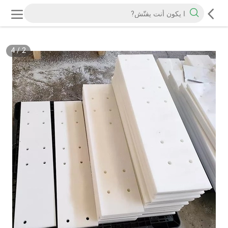
4
/
2